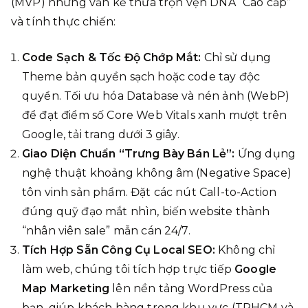
(MVP) nhưng vẫn kế thừa trọn vẹn DNA “Cao cấp”
và tính thực chiến:
Code Sạch & Tốc Độ Chớp Mắt:
Chỉ sử dụng
Theme bản quyền sạch hoặc code tay độc
quyền. Tối ưu hóa Database và nén ảnh (WebP)
để đạt điểm số Core Web Vitals xanh mượt trên
Google, tải trang dưới 3 giây.
Giao Diện Chuẩn “Trưng Bày Bán Lẻ”:
Ứng dụng
nghệ thuật khoảng không âm (Negative Space)
tôn vinh sản phẩm. Đặt các nút Call-to-Action
đúng quỹ đạo mắt nhìn, biến website thành
“nhân viên sale” mẫn cán 24/7.
Tích Hợp Sẵn Công Cụ Local SEO:
Không chỉ
làm web, chúng tôi tích hợp trực tiếp
Google
Map Marketing
lên nền tảng WordPress của
bạn, giúp khách hàng trong khu vực (TPHCM và