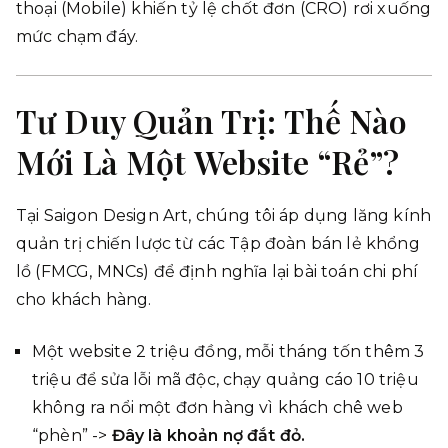
thoại (Mobile) khiến tỷ lệ chốt đơn (CRO) rơi xuống
mức chạm đáy.
Tư Duy Quản Trị: Thế Nào
Mới Là Một Website “Rẻ”?
Tại Saigon Design Art, chúng tôi áp dụng lăng kính
quản trị chiến lược từ các Tập đoàn bán lẻ khổng
lồ (FMCG, MNCs) để định nghĩa lại bài toán chi phí
cho khách hàng.
Một website 2 triệu đồng, mỗi tháng tốn thêm 3
triệu để sửa lỗi mã độc, chạy quảng cáo 10 triệu
không ra nổi một đơn hàng vì khách chê web
“phèn” ->
Đây là khoản nợ đắt đỏ.