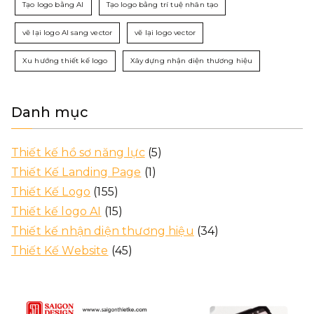
Tạo logo bằng AI
Tạo logo bằng trí tuệ nhân tạo
vẽ lại logo AI sang vector
vẽ lại logo vector
Xu hướng thiết kế logo
Xây dựng nhận diện thương hiệu
Danh mục
Thiết kế hồ sơ năng lực
(5)
Thiết Kế Landing Page
(1)
Thiết Kế Logo
(155)
Thiết kế logo AI
(15)
Thiết kế nhận diện thương hiệu
(34)
Thiết Kế Website
(45)