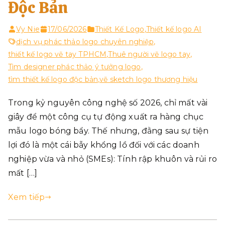
Độc Bản
Vy Nie
17/06/2026
Thiết Kế Logo
,
Thiết kế logo AI
dịch vụ phác thảo logo chuyên nghiệp
,
thiết kế logo vẽ tay TPHCM
,
Thuê người vẽ logo tay
,
Tìm designer phác thảo ý tưởng logo
,
tìm thiết kế logo độc bản
,
vẽ sketch logo thương hiệu
Trong kỷ nguyên công nghệ số 2026, chỉ mất vài
giây để một công cụ tự động xuất ra hàng chục
mẫu logo bóng bẩy. Thế nhưng, đằng sau sự tiện
lợi đó là một cái bẫy khổng lồ đối với các doanh
nghiệp vừa và nhỏ (SMEs): Tính rập khuôn và rủi ro
mất […]
Xem tiếp