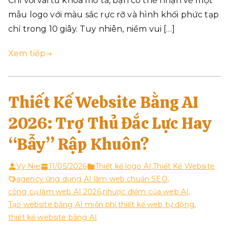
Chỉ với vài từ khóa mô tả, bạn có thể nhận về một
mẫu logo với màu sắc rực rỡ và hình khối phức tạp
chỉ trong 10 giây. Tuy nhiên, niềm vui […]
Xem tiếp
Thiết Kế Website Bằng AI
2026: Trợ Thủ Đắc Lực Hay
“Bẫy” Rập Khuôn?
Vy Nie
11/05/2026
Thiết kế logo AI
,
Thiết Kế Website
agency ứng dụng AI làm web chuẩn SEO
,
công cụ làm web AI 2026
,
nhược điểm của web AI
,
Tạo website bằng AI miễn phí
,
thiết kế web tự động
,
thiết kế website bằng AI