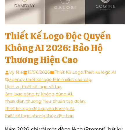
Thiết Kế Logo Độc Quyền
Không AI 2026: Bảo Hộ
Thương Hiệu Cao
Vy Nie
15/06/2026
Thiết Kế Logo
,
Thiết kế logo AI
agency thiết kế logo Minimalist cao cấp
,
Dịch vụ thiết kế logo vẽ tay
,
làm logo công ty không dùng AI
,
nhận diện thương hiệu chuẩn tập đoàn
,
Thiết kế logo độc quyền không AI
,
thiết kế logo phong thủy độc bản
Năm 2026, chỉ với một dòng lệnh (Prompt), bất kỳ