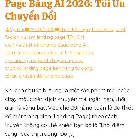
Page Bằng AI 2026: Tối Ưu
Chuyển Đổi
Vy Nie
24/06/2026
Thiết Kế Logo
,
Thiết kế logo AI
dịch vụ làm landing page TPHCM
,
dịch vụ thiết kế landing page bằng AI
,
Làm landing page bằng trí tuệ nhân tạo
,
tạo landing page AI chuyên nghiệp
,
thiết kế landing page bán hàng tự động
,
tối ưu chuyển đổi landing page.
Khi bạn chuẩn bị tung ra một sản phẩm mới hoặc
chạy một chiến dịch khuyến mãi ngắn hạn, thời
gian là vàng bạc. Việc chờ đợi hàng tuần lễ để thiết
kế một trang đích (Landing Page) theo cách
truyền thống có thể khiến bạn bỏ lỡ “thời điểm
vàng” của thị trường. Đó […]