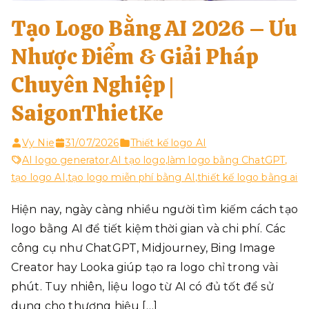
Tạo Logo Bằng AI 2026 – Ưu
Nhược Điểm & Giải Pháp
Chuyên Nghiệp |
SaigonThietKe
Vy Nie
31/07/2026
Thiết kế logo AI
AI logo generator
,
AI tạo logo
,
làm logo bằng ChatGPT
,
tạo logo AI
,
tạo logo miễn phí bằng AI
,
thiết kế logo bằng ai
Hiện nay, ngày càng nhiều người tìm kiếm cách tạo
logo bằng AI để tiết kiệm thời gian và chi phí. Các
công cụ như ChatGPT, Midjourney, Bing Image
Creator hay Looka giúp tạo ra logo chỉ trong vài
phút. Tuy nhiên, liệu logo từ AI có đủ tốt để sử
dụng cho thương hiệu […]