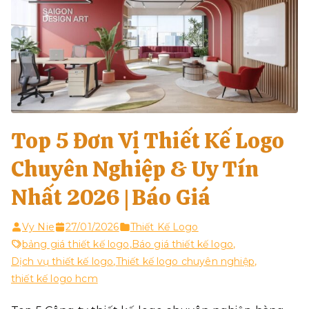
Top 5 Đơn Vị Thiết Kế Logo
Chuyên Nghiệp & Uy Tín
Nhất 2026 | Báo Giá
Vy Nie
27/01/2026
Thiết Kế Logo
bảng giá thiết kế logo
,
Báo giá thiết kế logo
,
Dịch vụ thiết kế logo
,
Thiết kế logo chuyên nghiệp
,
thiết kế logo hcm