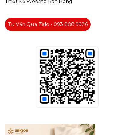
Thiết Kế Website Bán Hàng
Tư Vấn Qua Zalo - 093 808 9926