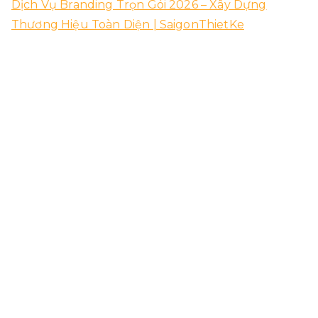
Dịch Vụ Branding Trọn Gói 2026 – Xây Dựng
Thương Hiệu Toàn Diện | SaigonThietKe
04/08/2026
Thiết Kế Logo Miễn Phí – Lợi Ích, Rủi Ro & Giải Pháp
Chuyên Nghiệp 2026
03/08/2026