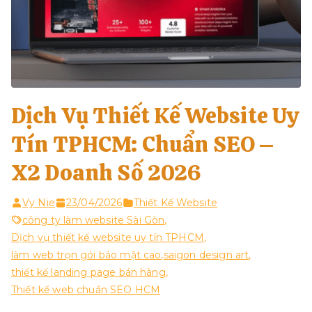
Dịch Vụ Thiết Kế Website Uy
Tín TPHCM: Chuẩn SEO –
X2 Doanh Số 2026
Vy Nie
23/04/2026
Thiết Kế Website
công ty làm website Sài Gòn
,
Dịch vụ thiết kế website uy tín TPHCM
,
làm web trọn gói bảo mật cao
,
saigon design art
,
thiết kế landing page bán hàng
,
Thiết kế web chuẩn SEO HCM