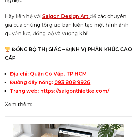
nghiệp.
Hãy liên hệ với
Saigon Design Art
để các chuyên
gia của chúng tôi giúp bạn kiến tạo một hình ảnh
quyền lực, đồng bộ và vượng khí!
ĐỒNG BỘ THỊ GIÁC – ĐỊNH VỊ PHÂN KHÚC CAO
CẤP
Địa chỉ:
Quận Gò Vấp, TP HCM
Đường dây nóng:
093 808 9926
Trang web:
https://saigonthietke.com/
Xem thêm: