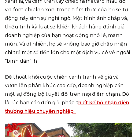
xanh lá, và cầm trên tay chiếc namecard màu đỏ
với font chữ lộn xộn, trong tiềm thức của họ sẽ tự
động nảy sinh sự nghi ngờ. Một hình ảnh chắp vá,
thiếu tính kỷ luật sẽ khiến khách hàng đánh giá
doanh nghiệp của bạn hoạt động nhỏ lẻ, manh
mún. Và dĩ nhiên, họ sẽ không bao giờ chấp nhận
chi trả một số tiền lớn cho một dịch vụ có vẻ ngoài
“bình dân”. h
Để thoát khỏi cuộc chiến cạnh tranh về giá và
vươn lên phân khúc cao cấp, doanh nghiệp cần
một sự đồng bộ tuyệt đối trên mọi điểm chạm. Đó
là lúc bạn cần đến giải pháp
t
hiết kế bộ nhận diện
thương hiệu chuyên nghiệp
.