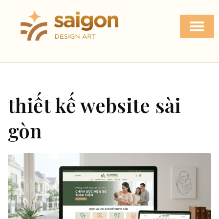
thiết kế website sài
gòn