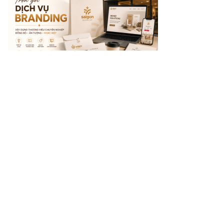
Dịch Vụ Branding Trọn Gói 2026 – Xây Dựng
Thương Hiệu Toàn Diện | SaigonThietKe
04/08/2026